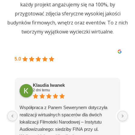
każdy projekt angażujemy się na 100%, by
przygotować zdjęcia sferyczne wysokiej jakości
budynków firmowych, wnętrz oraz eventów. To z nich
tworzymy wyjątkowe wycieczki wirtualne.
Doskonała
5.0
Klaudia Iwanek
2 dni temu
Go
Współpraca z Panem Sewerynem dotyczyła
Se
realizacji wirtualnych spacerów dla dwóch
za
lokalizacji Filmoteki Narodowej – Instytutu
Go
Audiowizualnego: siedziby FINA przy ul.
wi