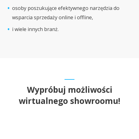
na
osoby poszukujące efektywnego narzędzia do
wy
wsparcia sprzedaży online i offline,
mi
st
i wiele innych branż.
te
by
Fi
Se
po
na
je
wi
Wypróbuj możliwości
zw
wirtualnego showroomu!
Je
sp
je
og
st
po