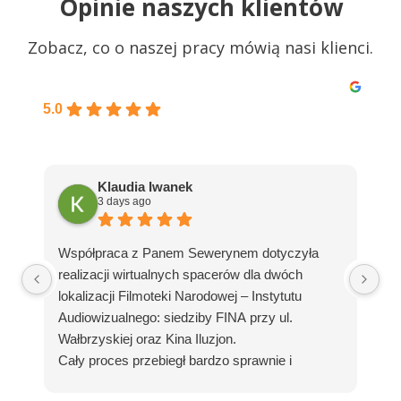
Opinie naszych klientów
Zobacz, co o naszej pracy mówią nasi klienci.
Excellent
5.0
Klaudia Iwanek
3 days ago
Go
Współpraca z Panem Sewerynem dotyczyła
Se
realizacji wirtualnych spacerów dla dwóch
za
lokalizacji Filmoteki Narodowej – Instytutu
Go
Audiowizualnego: siedziby FINA przy ul.
wi
Wałbrzyskiej oraz Kina Iluzjon.
zn
Cały proces przebiegł bardzo sprawnie i
kt
profesjonalnie. Pan Seweryn wykazał się dużą
mn