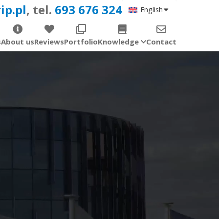
ip.pl
, tel.
693 676 324
English
s
About us
Reviews
Portfolio
Knowledge
Contact