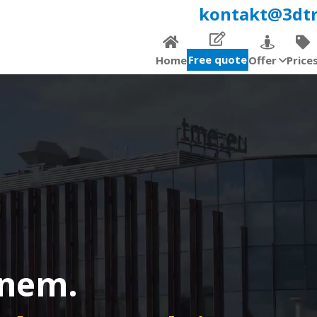
kontakt@3dtr
Free quote
Home
Offer
Price
onem.