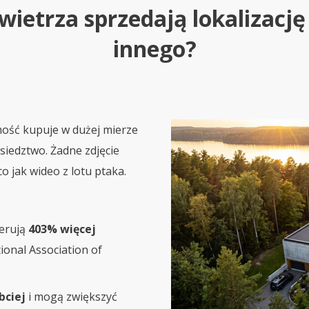
wietrza sprzedają lokalizację 
innego?
mość kupuje w dużej mierze
ąsiedztwo. Żadne zdjęcie
o jak wideo z lotu ptaka.
nerują
403% więcej
ional Association of
bciej
i mogą zwiększyć