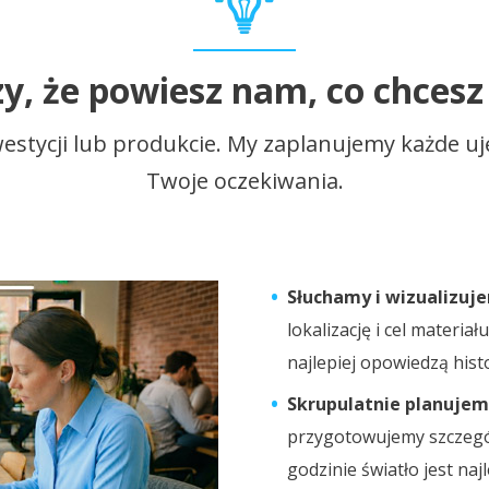
y, że powiesz nam, co chcesz
westycji lub produkcie. My zaplanujemy każde uj
Twoje oczekiwania.
Słuchamy i wizualizuj
lokalizację i cel materia
najlepiej opowiedzą histo
Skrupulatnie planujemy
przygotowujemy szczegóło
godzinie światło jest naj